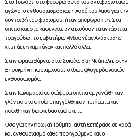
Στο Τσινάρι, στο φρούριο αυτό του αντιφασιστικού
αγώνα, ο ενθουσιασμός και η χαρά του λαού για την
συντριβή του φασισμού, ήταν απερίγραπτη. Στα
σπίτια και στα καφενεία, αντηχούσαν τα αντάρτικα
τραγούδια, το εμβατήριο «Μιας νέας Ανάστασης
χτυπάει η καμπάνα» και πολλά άλλα.
Στην ωραία Βάρνα, στις Συκιές, στη Νεάπολη, στην
Ξηροκρήνη, κυριαρχούσε ο ίδιος φλογερός λαϊκός
ενθουσιασμός.
Στην Καλαμαριά σε διάφορα σπίτια οργανώθηκαν
γλέντια στα οποία απαγγέλθηκαν ποιήματα και
παίχθηκαν διασκεδαστικά σκετς.
Όσο για την ηρωϊκή Τούμπα, αυτή ξεπέρασε σε χαρά
και ενθουσιασμό κάθε προηγούμενο και ο