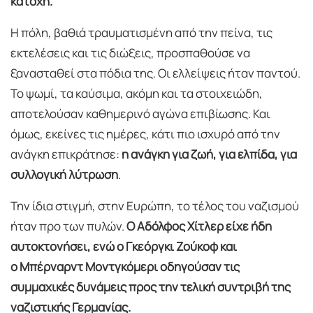
κατοχή.
Η πόλη, βαθιά τραυματισμένη από την πείνα, τις
εκτελέσεις και τις διώξεις, προσπαθούσε να
ξανασταθεί στα πόδια της. Οι ελλείψεις ήταν παντού.
Το ψωμί, τα καύσιμα, ακόμη και τα στοιχειώδη,
αποτελούσαν καθημερινό αγώνα επιβίωσης. Και
όμως, εκείνες τις ημέρες, κάτι πιο ισχυρό από την
ανάγκη επικράτησε:
η ανάγκη για ζωή, για ελπίδα, για
συλλογική λύτρωση
.
Την ίδια στιγμή, στην Ευρώπη, το τέλος του ναζισμού
ήταν προ των πυλών.
Ο
Αδόλφος Χίτλερ
είχε ήδη
αυτοκτονήσει, ενώ ο
Γκεόργκι Ζούκοφ
και
ο
Μπέρναρντ Μοντγκόμερι
οδηγούσαν τις
συμμαχικές δυνάμεις προς την τελική συντριβή της
ναζιστικής Γερμανίας.