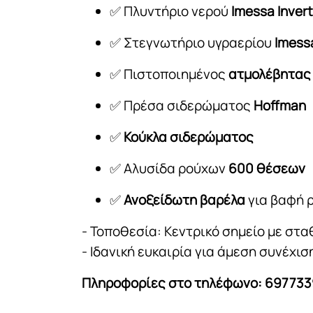
✅ Πλυντήριο νερού
Imessa Invert
✅ Στεγνωτήριο υγραερίου
Imess
✅ Πιστοποιημένος
ατμολέβητας
✅ Πρέσα σιδερώματος
Hoffman
✅
Κούκλα σιδερώματος
✅ Αλυσίδα ρούχων
600 θέσεων
✅
Ανοξείδωτη βαρέλα
για βαφή 
- Τοποθεσία: Κεντρικό σημείο με στ
- Ιδανική ευκαιρία για άμεση συνέχι
Πληροφορίες στο τηλέφωνο: 697733