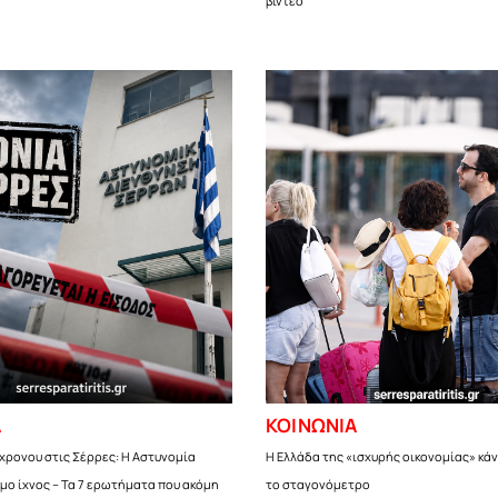
βίντεο
Α
ΚΟΙΝΩΝΙΑ
χρονου στις Σέρρες: Η Αστυνομία
Η Ελλάδα της «ισχυρής οικονομίας» κάν
ιμο ίχνος – Τα 7 ερωτήματα που ακόμη
το σταγονόμετρο