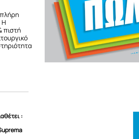
 πλήρη
 Η
& πιστή
ιτουργικό
στηριότητα
αθέτει :
Suprema