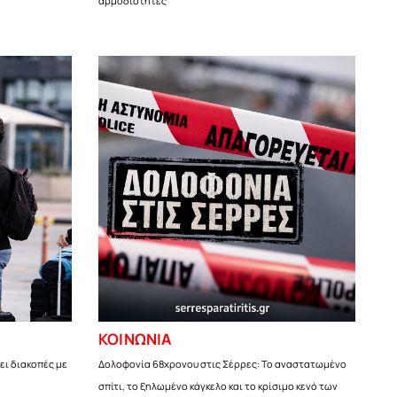
αρμοδιότητες
ΚΟΙΝΩΝΙΑ
ει διακοπές με
Δολοφονία 68χρονου στις Σέρρες: Το αναστατωμένο
σπίτι, το ξηλωμένο κάγκελο και το κρίσιμο κενό των