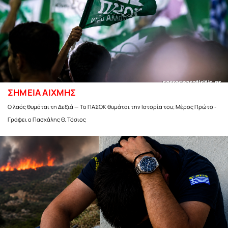
ΣΗΜΕΙΑ ΑΙΧΜΗΣ
Ο λαός θυμάται τη Δεξιά — Το ΠΑΣΟΚ θυμάται την Ιστορία του; Μέρος Πρώτο -
Γράφει ο Πασχάλης Θ. Τόσιος