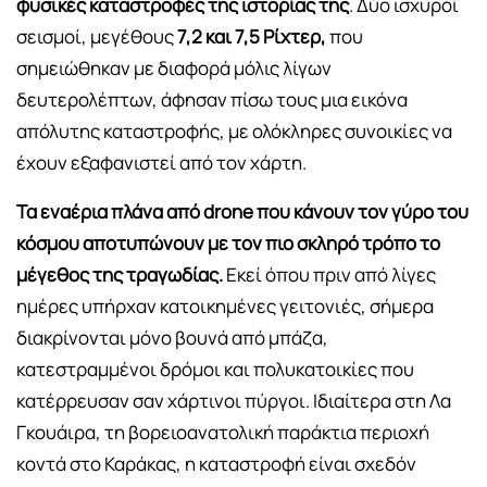
φυσικές καταστροφές της ιστορίας της
. Δύο ισχυροί
σεισμοί, μεγέθους
7,2 και 7,5 Ρίχτερ,
που
σημειώθηκαν με διαφορά μόλις λίγων
δευτερολέπτων, άφησαν πίσω τους μια εικόνα
απόλυτης καταστροφής, με ολόκληρες συνοικίες να
έχουν εξαφανιστεί από τον χάρτη.
Τα εναέρια πλάνα από drone που κάνουν τον γύρο του
κόσμου αποτυπώνουν με τον πιο σκληρό τρόπο το
μέγεθος της τραγωδίας.
Εκεί όπου πριν από λίγες
ημέρες υπήρχαν κατοικημένες γειτονιές, σήμερα
διακρίνονται μόνο βουνά από μπάζα,
κατεστραμμένοι δρόμοι και πολυκατοικίες που
κατέρρευσαν σαν χάρτινοι πύργοι. Ιδιαίτερα στη Λα
Γκουάιρα, τη βορειοανατολική παράκτια περιοχή
κοντά στο Καράκας, η καταστροφή είναι σχεδόν