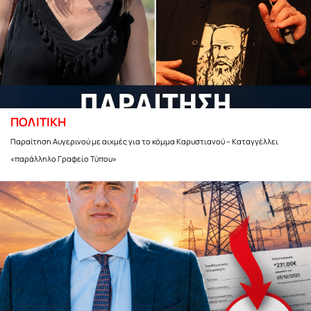
ΠΟΛΙΤΙΚΗ
Παραίτηση Αυγερινού με αιχμές για το κόμμα Καρυστιανού – Καταγγέλλει
«παράλληλο Γραφείο Τύπου»