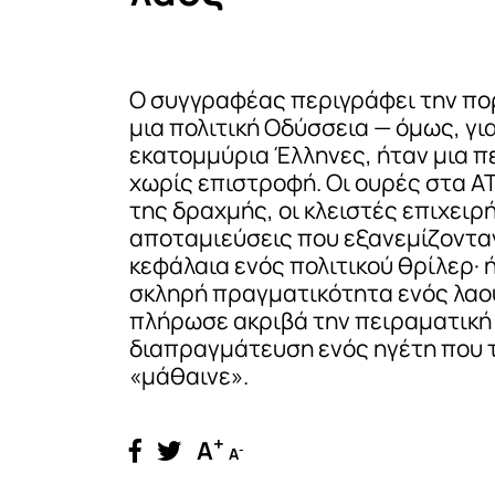
Ο συγγραφέας περιγράφει την πο
μια πολιτική Οδύσσεια — όμως, γι
εκατομμύρια Έλληνες, ήταν μια π
χωρίς επιστροφή. Οι ουρές στα Α
της δραχμής, οι κλειστές επιχειρή
αποταμιεύσεις που εξανεμίζονταν
κεφάλαια ενός πολιτικού θρίλερ· 
σκληρή πραγματικότητα ενός λαο
πλήρωσε ακριβά την πειραματική
διαπραγμάτευση ενός ηγέτη που 
«μάθαινε».
+
A
-
A