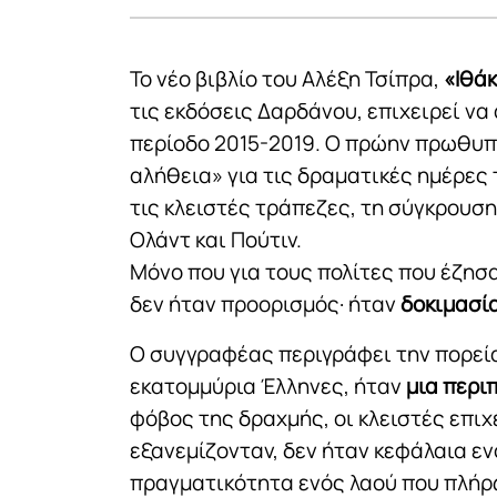
Το νέο βιβλίο του Αλέξη Τσίπρα,
«Ιθά
τις εκδόσεις Δαρδάνου, επιχειρεί να
περίοδο 2015-2019. Ο πρώην πρωθυπ
αλήθεια» για τις δραματικές ημέρε
τις κλειστές τράπεζες, τη σύγκρουση
Ολάντ και Πούτιν.
Μόνο που για τους πολίτες που έζησα
δεν ήταν προορισμός· ήταν
δοκιμασί
Ο συγγραφέας περιγράφει την πορεία 
εκατομμύρια Έλληνες, ήταν
μια περι
φόβος της δραχμής, οι κλειστές επιχ
εξανεμίζονταν, δεν ήταν κεφάλαια εν
πραγματικότητα ενός λαού που πλήρ