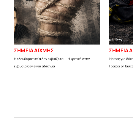
ΣΗΜΕΙΑ ΑΙΧΜΗΣ
ΣΗΜΕΙΑ 
Η ελευθεροτυπία δεν εκβιάζεται – Η κριτική στην
Ήρωες για δέκα
εξουσία δεν είναι αδίκημα
Γράφει ο Πασχά