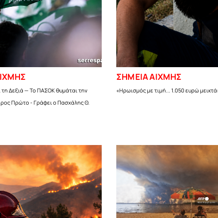
ΑΙΧΜΗΣ
ΣΗΜΕΙΑ ΑΙΧΜΗΣ
 τη Δεξιά — Το ΠΑΣΟΚ θυμάται την
«Ηρωισμός με τιμή... 1.050 ευρώ μεικτά
έρος Πρώτο - Γράφει ο Πασχάλης Θ.