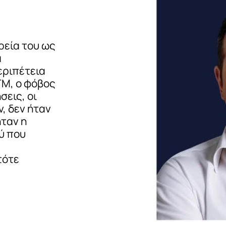
ρεία του ως
α
εριπέτεια
ΤΜ, ο φόβος
σεις, οι
, δεν ήταν
ήταν η
ύ που
τότε