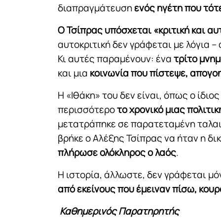
διαπραγμάτευση
ενός ηγέτη που τότ
Ο Τσίπρας υπόσχεται «κριτική και αυ
αυτοκριτική δεν γράφεται με λόγια –
Κι αυτές παραμένουν: ένα
τρίτο μνημ
και μια
κοινωνία που πίστεψε, απογο
Η «Ιθάκη» του δεν είναι, όπως ο ίδιος
περισσότερο
το χρονικό μιας πολιτι
μετατράπηκε σε παρατεταμένη ταλαιπ
βρήκε ο Αλέξης Τσίπρας να ήταν η δι
πλήρωσε ολόκληρος ο λαός
.
Η ιστορία, άλλωστε, δεν γράφεται μ
από εκείνους που έμειναν πίσω, κουρ
Καθημερινός Παρατηρητής