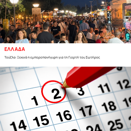
ΕΛΛΑΔΑ
Τούζλα: Ξεκινά η εμποροπανήγυρη για τη Γιορτή του Σωτήρος