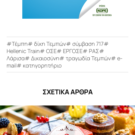
#Τέμπη# δίκη Τεμπών# σύμβαση 717#
Hellenic Train# ΟΣΕ# ΕΡΓΟΣΕ# ΡΑΣ#
Λάρισα# Δικαιοσύνη# τραγωδία Τεμπών# e-
mail# κατηγορητήριο
ΣΧΕΤΙΚΑ ΑΡΘΡΑ