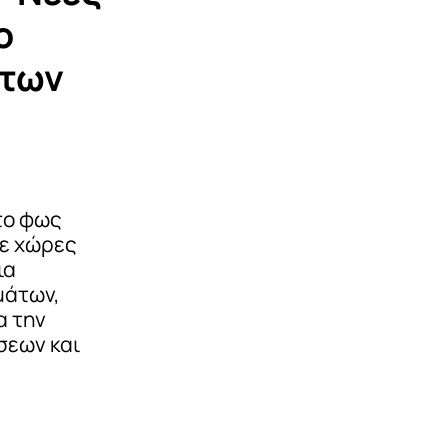
ο
 των
το φως
σε χώρες
ια
μάτων,
α την
σεων και