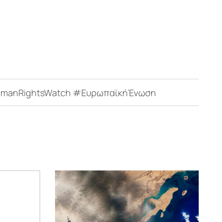
HumanRightsWatch #ΕυρωπαϊκήΈνωση