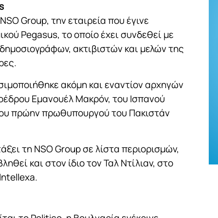
s
 NSO Group, την εταιρεία που έγινε
κού Pegasus, το οποίο έχει συνδεθεί με
δημοσιογράφων, ακτιβιστών και μελών της
ρες.
ησιμοποιήθηκε ακόμη και εναντίον αρχηγών
οέδρου Εμανουέλ Μακρόν, του Ισπανού
ου πρώην πρωθυπουργού του Πακιστάν
άξει τη NSO Group σε λίστα περιορισμών,
ηθεί και στον ίδιο τον Ταλ Ντίλιαν, στο
ntellexa.
αι το Politico, η Βουλγαρία ενέκρινε