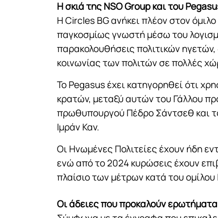
Η σκιά της NSO Group και του Pegasu
Η Circles BG ανήκει πλέον στον όμιλο
παγκοσμίως γνωστή μέσω του λογισμι
παρακολουθήσεις πολιτικών ηγετών, 
κοινωνίας των πολιτών σε πολλές χώ
Το Pegasus έχει κατηγορηθεί ότι χρ
κρατών, μεταξύ αυτών του Γάλλου πρ
πρωθυπουργού Πέδρο Σάντσεθ και τ
Ιμράν Καν.
Οι Ηνωμένες Πολιτείες έχουν ήδη εντ
ενώ από το 2024 κυρώσεις έχουν επιβλ
πλαίσιο των μέτρων κατά του ομίλου I
Οι άδειες που προκαλούν ερωτήματα
Σύμφωνα με τα έγγραφα που επικαλείτ