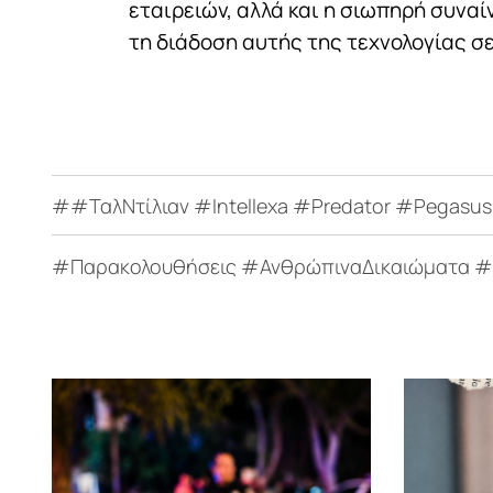
εταιρειών, αλλά και η σιωπηρή συνα
τη διάδοση αυτής της τεχνολογίας σε
##ΤαλΝτίλιαν #Intellexa #Predator #Pegas
#Παρακολουθήσεις #ΑνθρώπιναΔικαιώματα #