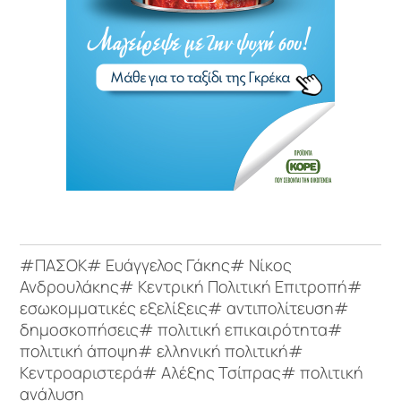
#ΠΑΣΟΚ# Ευάγγελος Γάκης# Νίκος
Ανδρουλάκης# Κεντρική Πολιτική Επιτροπή#
εσωκομματικές εξελίξεις# αντιπολίτευση#
δημοσκοπήσεις# πολιτική επικαιρότητα#
πολιτική άποψη# ελληνική πολιτική#
Κεντροαριστερά# Αλέξης Τσίπρας# πολιτική
ανάλυση