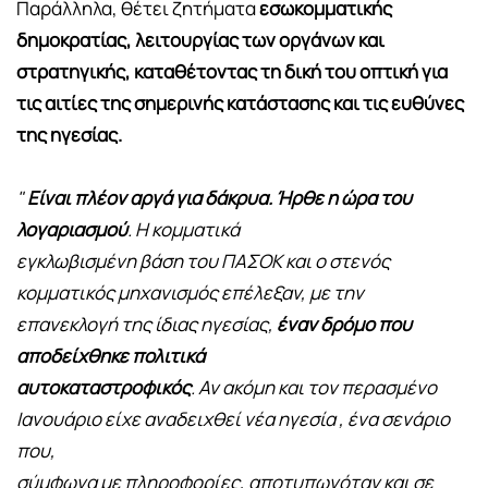
Παράλληλα, θέτει ζητήματα
εσωκομματικής
δημοκρατίας, λειτουργίας των οργάνων και
στρατηγικής, καταθέτοντας τη δική του οπτική για
τις αιτίες της σημερινής κατάστασης και τις ευθύνες
της ηγεσίας.
"
Είναι πλέον αργά για δάκρυα. Ήρθε η ώρα του
λογαριασμού
. Η κομματικά
εγκλωβισμένη βάση του ΠΑΣΟΚ και ο στενός
κομματικός μηχανισμός επέλεξαν, με την
επανεκλογή της ίδιας ηγεσίας,
έναν δρόμο που
αποδείχθηκε πολιτικά
αυτοκαταστροφικός
. Αν ακόμη και τον περασμένο
Ιανουάριο είχε αναδειχθεί νέα ηγεσία , ένα σενάριο
που,
σύμφωνα με πληροφορίες, αποτυπωνόταν και σε