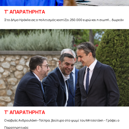
Τ' ΑΠΑΡΑΤΗΡΗΤΑ
Στο Δήμο Ηράκλειας ο πολιτισμός κοστίζει 250.000 ευρώ και η σιωπή… δωρεάν
Τ' ΑΠΑΡΑΤΗΡΗΤΑ
Ο καβγάς Ανδρουλάκη–Τσίπρα, βούτυρο στο ψωμί του Μητσοτάκη - Γράφει ο
Παρατηρητικός