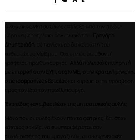
A
Ο Κυριάκος Μητσοτάκης επέλεξε από την πρώτη
μέρα να μετατρέψει τον ανιψιό του,
Γρηγόρη
Δημητριάδη
, σε πανίσχυρο διαχειριστή του
καθεστώτος Μαξίμου. Όχι απλώς διευθυντή
γραφείου πρωθυπουργού.
Αλλά πολιτικό επιτηρητή
με επιρροή στην ΕΥΠ, στα ΜΜΕ, στην κρατική μηχανή,
στις ισορροπίες εξουσίας
και κυρίως στην πρόσβαση
προς τον ίδιο τον πρωθυπουργό.
Ένα είδος «αντιβασιλέα» της μητσοτακικής αυλής.
Μόνο που οι αυλές έχουν πάντα φατρίες. Και όταν
κάποιος αρχίζει να συμπεριφέρεται σαν
συνιδιοκτήτης του «μαγαζιού», οι οικογενειακές