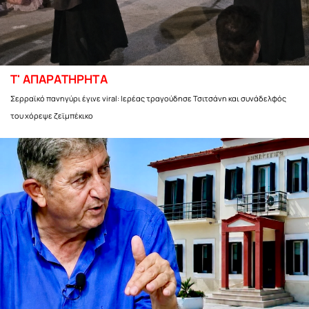
Τ' ΑΠΑΡΑΤΗΡΗΤΑ
Σερραϊκό πανηγύρι έγινε viral: Ιερέας τραγούδησε Τσιτσάνη και συνάδελφός
του χόρεψε ζεϊμπέκικο