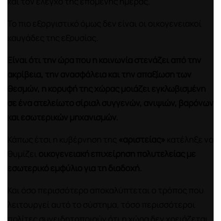
και τον έλεγχο της επόμενης ημέρας.
Το πιο εξοργιστικό όμως δεν είναι οι οικογενειακοί
καυγάδες της εξουσίας.
Είναι ότι την ώρα που η κοινωνία στενάζει από την
ακρίβεια, την ανασφάλεια και την απαξίωση των
θεσμών, η κορυφή της χώρας μοιάζει εγκλωβισμένη
σε ένα ατελείωτο σίριαλ συγγενών, ανιψιών, βαρόνων
και εσωτερικών μηχανισμών.
Κάπως έτσι η κυβέρνηση της
«αριστείας»
κατέληξε να
θυμίζει
οικογενειακή επιχείρηση πολυτελείας με
εσωτερικό εμφύλιο για τη διαδοχή.
Και όσο περισσότερο αποκαλύπτεται ο τρόπος που
λειτουργεί αυτό το σύστημα, τόσο περισσότεροι
πολίτες συνειδητοποιούν ότι η χώρα δεν χρειάζεται