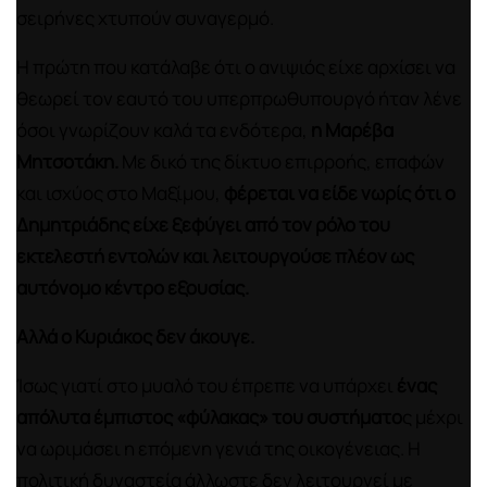
σειρήνες χτυπούν συναγερμό.
Η πρώτη που κατάλαβε ότι ο ανιψιός είχε αρχίσει να
θεωρεί τον εαυτό του υπερπρωθυπουργό ήταν λένε
όσοι γνωρίζουν καλά τα ενδότερα,
η Μαρέβα
Μητσοτάκη.
Με δικό της δίκτυο επιρροής, επαφών
και ισχύος στο Μαξίμου,
φέρεται να είδε νωρίς ότι ο
Δημητριάδης είχε ξεφύγει από τον ρόλο του
εκτελεστή εντολών και λειτουργούσε πλέον ως
αυτόνομο κέντρο εξουσίας.
Αλλά ο Κυριάκος δεν άκουγε.
Ίσως γιατί στο μυαλό του έπρεπε να υπάρχει
ένας
απόλυτα έμπιστος «φύλακας» του συστήματο
ς μέχρι
να ωριμάσει η επόμενη γενιά της οικογένειας. Η
πολιτική δυναστεία άλλωστε δεν λειτουργεί με