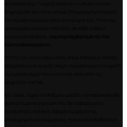
αυτοκρατορία. Γνώριζε καλά ότι η υπερενίσχυση
Δημητριάδη δεν ήταν απλώς ζήτημα εμπιστοσύνης
του πρωθυπουργού προς τον ανιψιό του. Ήταν και
μηχανισμός ελέγχου απέναντι σε κάθε πιθανό
εσωτερικό δελφίνο ,
συμπεριλαμβανομένου του
Κώστα Μπακογιάννη.
Η ήττα του τελευταίου στον Δήμο Αθηναίων άλλαξε
ισορροπίες και άνοιξε ακόμη περισσότερο την όρεξη
των μηχανισμών που κινούνται πίσω από τις
κουρτίνες της ΝΔ.
Και τώρα; Τώρα το Μαξίμου μοιάζει να παρακολουθεί
αμήχανα μια σύγκρουση που δεν αφορά μόνο
προσωπικές σχέσεις. Αφορά συμφέροντα,
επιχειρηματικές συμμαχίες, πολιτικούς διαδόχους