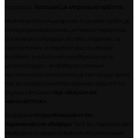
τετραετίες.
Λειτουργεί με κληρονομικό ορίζοντα.
Μέσα σε αυτό το κλίμα άρχισαν οι μεγάλες τριβές με
επιχειρηματικά κέντρα και μιντιακούς παράγοντες.
Οι επισκέψεις υπουργών στο σπίτι Μαρινάκη, τα
«χρόνια πολλά», οι παρεξηγήσεις, οι υποψίες
διαπλοκής, οι εσωτερικές εκκαθαρίσεις και οι
μεταγενέστερες… αναβαθμίσεις κάποιων
πρωταγωνιστών αποτύπωσαν με τον πιο ωμό τρόπο
πώς λειτουργεί το σύστημα εξουσίας πίσω από τις
δημόσιες δηλώσεις
περί «θεσμών» και
«κανονικότητας».
Και βέβαια
η Ντόρα Μπακογιάννη δεν
παρακολουθούσε αδιάφορα
. Ποτέ δεν παρακολουθεί
αδιάφορα ό,τι αφορά τη διαδοχή στη μητσοτακική