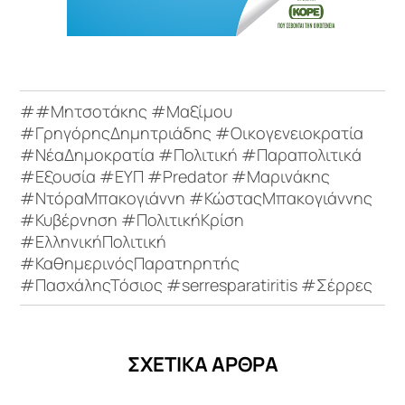
##Μητσοτάκης #Μαξίμου
#ΓρηγόρηςΔημητριάδης #Οικογενειοκρατία
#ΝέαΔημοκρατία #Πολιτική #Παραπολιτικά
#Εξουσία #ΕΥΠ #Predator #Μαρινάκης
#ΝτόραΜπακογιάννη #ΚώσταςΜπακογιάννης
#Κυβέρνηση #ΠολιτικήΚρίση
#ΕλληνικήΠολιτική
#ΚαθημερινόςΠαρατηρητής
#ΠασχάληςΤόσιος #serresparatiritis #Σέρρες
ΣΧΕΤΙΚΑ ΑΡΘΡΑ