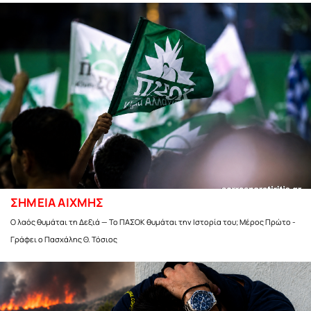
ΣΗΜΕΙΑ ΑΙΧΜΗΣ
Ο λαός θυμάται τη Δεξιά — Το ΠΑΣΟΚ θυμάται την Ιστορία του; Μέρος Πρώτο -
Γράφει ο Πασχάλης Θ. Τόσιος