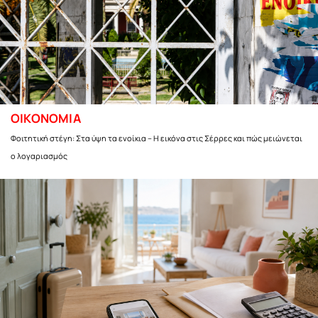
ΟΙΚΟΝΟΜΙΑ
Φοιτητική στέγη: Στα ύψη τα ενοίκια – Η εικόνα στις Σέρρες και πώς μειώνεται
ο λογαριασμός