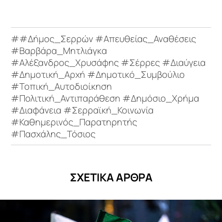
##Δήμος_Σερρών #Απευθείας_Αναθέσεις
#Βαρβάρα_Μητλιάγκα
#Αλέξανδρος_Χρυσάφης #Σέρρες #Διαύγεια
#Δημοτική_Αρχή #Δημοτικό_Συμβούλιο
#Τοπική_Αυτοδιοίκηση
#Πολιτική_Αντιπαράθεση #Δημόσιο_Χρήμα
#Διαφάνεια #Σερραϊκή_Κοινωνία
#Καθημερινός_Παρατηρητής
#Πασχάλης_Τόσιος
ΣΧΕΤΙΚΑ ΑΡΘΡΑ