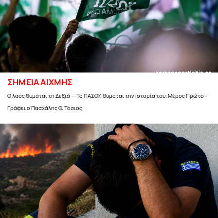
ΣΗΜΕΙΑ ΑΙΧΜΗΣ
Ο λαός θυμάται τη Δεξιά — Το ΠΑΣΟΚ θυμάται την Ιστορία του; Μέρος Πρώτο -
Γράφει ο Πασχάλης Θ. Τόσιος