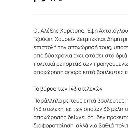
Οι Αλέξης Χαρίτσης, Έφη Αχτσιόγλο
Τζούφη, Χουσεΐν Ζεϊμπέκ και Δημήτ
επιστολή την αποχώρησή τους, υποστ
από δύο χρόνια έχει φτάσει στα όριά
πολιτικά ρεπορτάζ των προηγούμενων
αποχώρηση αφορά επτά βουλευτές κ
Το βάρος των 143 στελεχών
Παράλληλα με τους επτά βουλευτές, 
143 στελέχη, εκ των οποίων 36 μέλη 
αποχώρησης δείχνει ότι δεν πρόκειτ
διαφοροποίηση, αλλά για βαθιά πολι