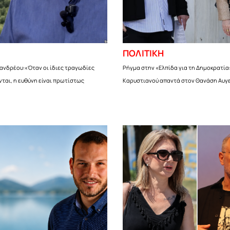
ΠΟΛΙΤΙΚΗ
ανδρέου:«Όταν οι ίδιες τραγωδίες
Ρήγμα στην «Ελπίδα για τη Δημοκρατία
ται, η ευθύνη είναι πρωτίστως
Καρυστιανού απαντά στον Θανάση Αυγ