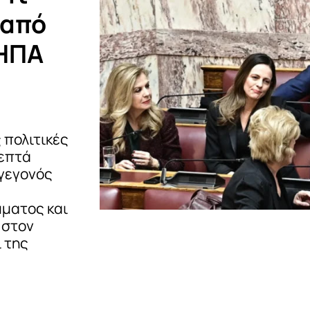
 από
 ΗΠΑ
 πολιτικές
 επτά
 γεγονός
μματος και
 στον
 της