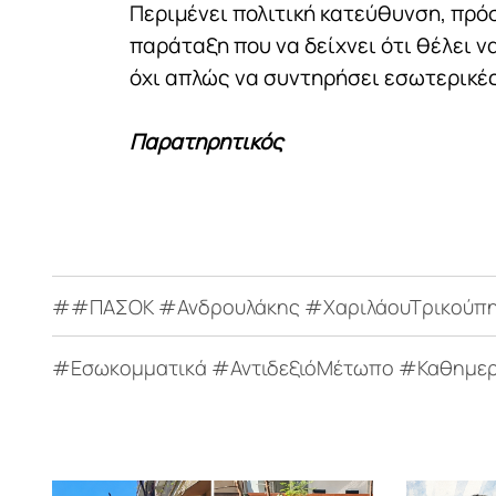
Περιμένει πολιτική κατεύθυνση, πρ
παράταξη που να δείχνει ότι θέλει ν
όχι απλώς να συντηρήσει εσωτερικές
Παρατηρητικός
##ΠΑΣΟΚ #Ανδρουλάκης #ΧαριλάουΤρικούπη #
#Εσωκομματικά #ΑντιδεξιόΜέτωπο #Καθημεριν