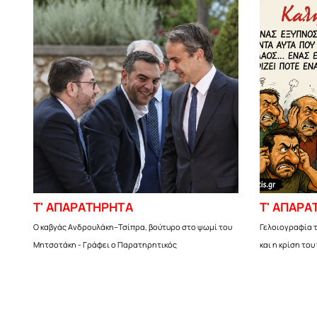
Τ' ΑΠΑΡΑΤΗΡΗΤΑ
Τ' ΑΠΑΡΑ
Ο καβγάς Ανδρουλάκη–Τσίπρα, βούτυρο στο ψωμί του
Γελοιογραφία τ
Μητσοτάκη - Γράφει ο Παρατηρητικός
και η κρίση του