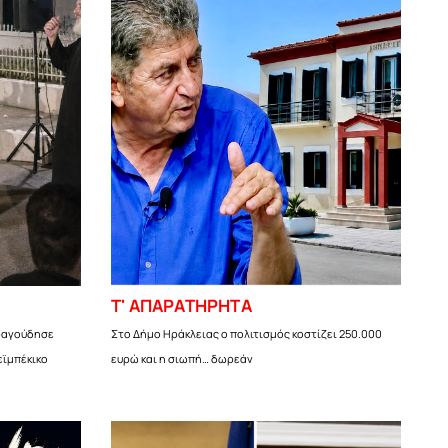
Τ' ΑΠΑΡΑΤΗΡΗΤΑ
τραγούδησε
Στο Δήμο Ηράκλειας ο πολιτισμός κοστίζει 250.000
εϊμπέκικο
ευρώ και η σιωπή… δωρεάν