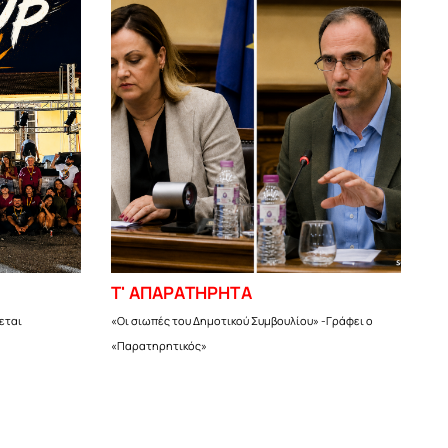
Τ' ΑΠΑΡΑΤΗΡΗΤΑ
νεται
«Οι σιωπές του Δημοτικού Συμβουλίου» -Γράφει ο
«Παρατηρητικός»