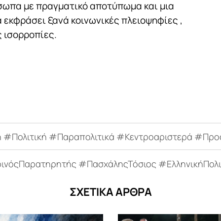
όσωπα με πραγματικό αποτύπωμα και μια
α εκφράσει ξανά κοινωνικές πλειοψηφίες ,
 ισορροπίες.
Πολιτική #Παραπολιτικά #Κεντροαριστερά #Προο
όςΠαρατηρητής #ΠασχάληςΤόσιος #ΕλληνικήΠολιτικ
ΣΧΕΤΙΚΑ ΑΡΘΡΑ