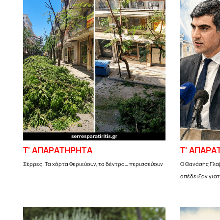
Τ' ΑΠΑΡΑΤΗΡΗΤΑ
Τ' ΑΠΑΡΑ
Σέρρες: Τα χόρτα θεριεύουν, τα δέντρα… περισσεύουν
Ο Θανάσης Γλαβ
απέδειξαν γιατ