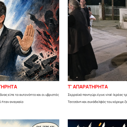
ΤΗΡΗΤΑ
Τ' ΑΠΑΡΑΤΗΡΗΤΑ
ίνας είπε το αυτονόητο και οι υβριστές
Σερραϊκό πανηγύρι έγινε viral: Ιερέας 
ί ήταν αναγκαίο
Τσιτσάνη και συνάδελφός του χόρεψε ζ