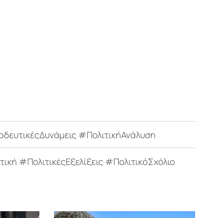
δευτικέςΔυνάμεις #ΠολιτικήΑνάλυση
ή #ΠολιτικέςΕξελίξεις #ΠολιτικόΣχόλιο